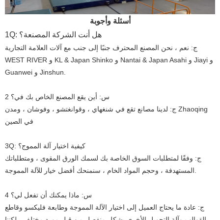
أسئلة وأجوبة
1Q: هل أنت الشركة المصنعة؟
ج: نعم ، نحن المصنع المحترف جنبًا إلى جنب مع آلات العلامة التجارية
WEST RIVER و KL & Japan Shinko و Nantai & Japan Asahi و Jiayi و
Guanwei و Jinshun.
2 س: أين يقع المصنع الخاص بك في؟
ج: لدينا مصانع تقع في شنغهاي ، وقوانغتشو ، وفوشان ، ومدن Zhaoqing
في الصين
3Q: كيفية اختيار آلة المموج؟
ج: وفقًا لمتطلبات السوق الخاصة بك لسمك الورق المقوى ، ومتطلباتك
المستهدفة ، وحجم المواد الخام ، سنمنحك أفضل خيار للآلة المموجة.
4 س: ماذا يمكنك أن تفعل لي؟
ج: عادة ما يحتاج العميل إلى اختيار الآلة المموجة وطابعة فليكسو وقاطع
القوالب وآلة التحويل الأخرى بشكل منفصل من قبل مورد مختلف ، لكننا