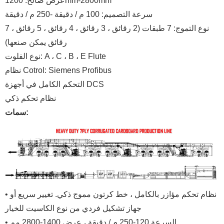
عرض صالح: 1200mm-2800mm
سرعة التصميم: 100 م / دقيقة -250 م / دقيقة
نوع التموج: 7 طبقات (2 رقائق ، 3 رقائق ، 4 رقائق ، 5 رقائق ، 7
رقائق يمكن صنعها)
نوع الفلوت: A ، C ، B ، E Flute
نظام Cotrol: Siemens Profibus
التحكم الكامل في أجهزة DCS
نظام تحكم ذكي
سمات:
• نظام تحكم مؤازر بالكامل ، خط كرتون مموج ذكي. تغيير سريع أو
جهاز تشكيل فردي من نوع الكاسيت للخيار
• السرعة 120-250 م / دقيقة ، عرض 1400-2800 مم.