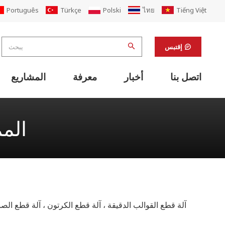
Português
Türkçe
Polski
ไทย
Tiếng Việt
إقتبس
اتصل بنا
أخبار
معرفة
المشاريع
معدات دعم خط الطباعة فليكسو
آلات التشطيب ومعدات دعم المختبرات
تجديد مصنع علب الكرتون المضلع
آلة تغليف علب الكرتون والكرتون PP
آلة خياطة أوتوماتيكية قابلة للطي المصمغ
مضمنة مع آلة خياطة الغراء الطابعة أضعاف
نظام لوجستي ناقل الكرتون الذكي
نظام نقل صندوق الكرتون شبه الأوتوماتيكي
الم