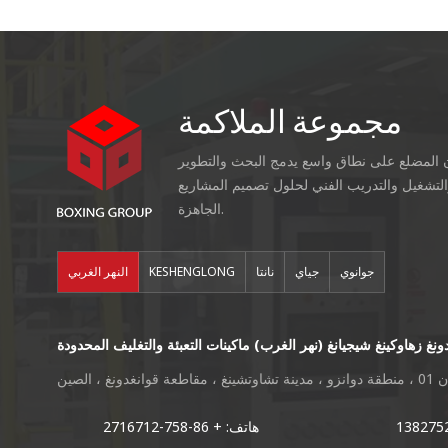
مجموعة الملاكمة
ن المضلع على نطاق واسع يدمج البحث والتطوير
التشغيل والتدريب الفني لحلول تصميم المشاريع
الجاهزة.
جوانوي
جياي
نانتا
KESHENGLONG
النهر الغربي
ونغ زهاوكينغ شيجيانغ (نهر الغرب) ماكينات التعبئة والتغليف المحدودة
دونغ ، الصين
هاتف: + 86-758-2716712