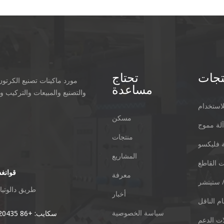
تجات
تحتاج
مورد ماكينات تصنيع الكرتو
مساعدة
والتصنيع والمبيعات والتركيب و
استخدام
مسكن
لة مموج
منتجات
 فليكسو
المشاريع
 القاطع
قوانغد
معرفة
 ستيتشر
Xieshi Road Zhongcun Town Pany
طريق دالوتيان 01 ، منطقة دوانزو ، مدينة تشاوتشينغ ، مقاطعة قوانغ
أخبار
م الناقل
سياسة الخصوصية
هاتف: + 86-20-84771416
سكايب: +86 13827520435
ات الدعم