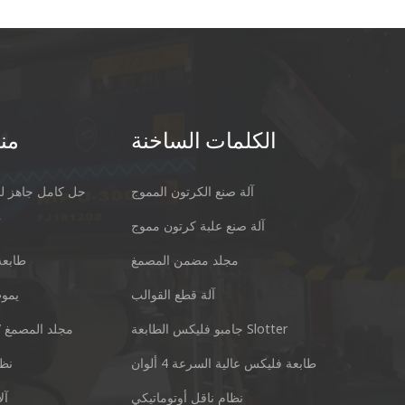
الكلمات الساخنة
من
آلة صنع الكرتون المموج
حل كامل جاهز لل
آلة صنع علبة كرتون مموج
آ
مجلد مضمن المصمغ
طابعة
آلة قطع القوالب
يموت
قوانغتشو Keshenglong كرتون آلة التعبئة والتغليف المحدودة.
جامبو فليكس الطابعة Slotter
مجلد المصمغ /
رقم 77 u District Guangzhou Guangdong 511495 China
طابعة فليكس عالية السرعة 4 ألوان
نظا
سكايب: +86 13928828361
نظام ناقل أوتوماتيكي
آل