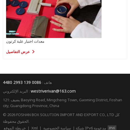
معدات اختبار علبة كرتون
عرض التفاصيل
0086 139 2993 4480
هاتف :
westriverivan@163.com
البريد الإلكتروني :
يضيف :121 Baoying Road, Mingcheng Town, Gaoming District, Foshan
city, Guangdong Province, China
© 2026 FOSHAN BOX SOLUTION IMPORT AND EXPORT CO., LTD كل
الحقوق محفوظة.
شبكة IPv6 مدعومة
|
سياسة الخصوصية
|
Xml
|
خريطة الموقع