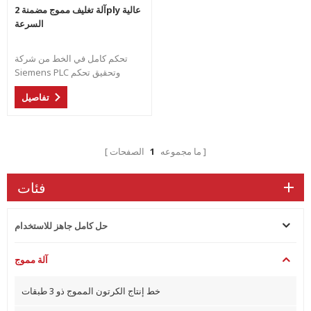
آلة تغليف مموج مضمنة 2ply عالية
السرعة
تحكم كامل في الخط من شركة
Siemens PLC وتحقيق تحكم
متزامن مع آلة تغليف. إنتاج مرن
تفاصيل
عالي السرعة لنوع مختلف من
أشكال الفلوت.
ما مجموعه
1
الصفحات
فئات
حل كامل جاهز للاستخدام
آلة مموج
خط إنتاج الكرتون المموج ذو 3 طبقات