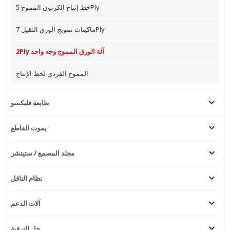
خط إنتاج الكرتون المموج 5Ply
ماكينات تمويج الورق الثقيل 7Ply
2Ply آلة الورق المموج وجه واحد
المموج الفردي لخط الإنتاج
طابعة فليكسو
يموت القاطع
مجلد المصمغ / ستيتشر
نظام الناقل
آلات الدعم
حل الترقية