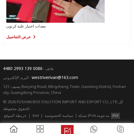
معدات اختبار علبة كرتون
عرض التفاصيل
0086 139 2993 4480
هاتف :
westriverivan@163.com
البريد الإلكتروني :
يضيف :121 Baoying Road, Mingcheng Town, Gaoming District, Foshan
city, Guangdong Province, China
© 2026 FOSHAN BOX SOLUTION IMPORT AND EXPORT CO., LTD كل
الحقوق محفوظة.
شبكة IPv6 مدعومة
|
سياسة الخصوصية
|
Xml
|
خريطة الموقع