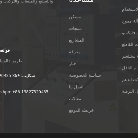
والتصنيع والمبيعات والتركيب و
استخدام
مسكن
لة مموج
منتجات
 فليكسو
المشاريع
 القاطع
قوانغد
معرفة
 ستيتشر
Xieshi Road Zhongcun Town Pany
طريق دالوتيان 01 ، منطقة دوانزو ، مدينة تشاوتشينغ ، مقاطعة قوانغ
أخبار
م الناقل
سياسة الخصوصية
هاتف: + 86-20-84771416
سكايب: +86 13827520435
ات الدعم
اتصل بنا
 الترقية
بريد إلكتروني:
ال App: +86 13827520435
مقالات
kl@keshenglong.com.cn
خريطة الموقع