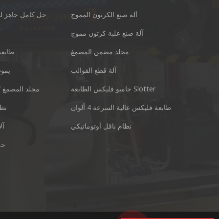
آلة صنع الكرتون المموج
حل كامل جاهز لل
آلة صنع علبة كرتون مموج
آ
مجلد مضمن المصمغ
طابعة
آلة قطع القوالب
يموت
قوانغتشو Keshenglong كرتون آلة التعبئة والتغليف المحدودة.
جامبو فليكس الطابعة Slotter
مجلد المصمغ /
رقم 77 u District Guangzhou Guangdong 511495 China
طابعة فليكس عالية السرعة 4 ألوان
نظا
سكايب: +86 13928828361
نظام ناقل أوتوماتيكي
آل
حل
إلكتروني:
ال WhatsApp: +86 13928828361
kl@kes