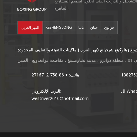
التشغيل والتدريب الفني لحلول تصميم المشاريع
الجاهزة.
جوانوي
جياي
نانتا
KESHENGLONG
النهر الغربي
ونغ زهاوكينغ شيجيانغ (نهر الغرب) ماكينات التعبئة والتغليف المحدودة
دونغ ، الصين
هاتف: + 86-758-2716712
Whats
البريد الإلكتروني:
westriver2010@hotmail.com