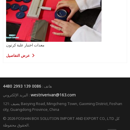
معدات اختبار علبة كرتون
عرض التفاصيل
0086 139 2993 4480
هاتف :
westriverivan@163.com
البريد الإلكتروني :
يضيف :121 Baoying Road, Mingcheng Town, Gaoming District, Foshan
city, Guangdong Province, China
© 2026 FOSHAN BOX SOLUTION IMPORT AND EXPORT CO., LTD كل
الحقوق محفوظة.