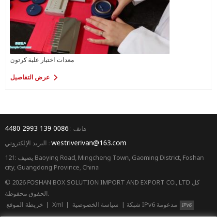
معدات اختبار علبة كرتون
عرض التفاصيل
0086 139 2993 4480
هاتف :
westriverivan@163.com
البريد الإلكتروني :
يضيف :121 Baoying Road, Mingcheng Town, Gaoming District, Foshan
city, Guangdong Province, China
© 2026 FOSHAN BOX SOLUTION IMPORT AND EXPORT CO., LTD كل
الحقوق محفوظة.
شبكة IPv6 مدعومة
|
سياسة الخصوصية
|
Xml
|
خريطة الموقع