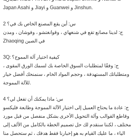
Japan Asahi و Jiayi و Guanwei و Jinshun.
2 س: أين يقع المصنع الخاص بك في؟
ج: لدينا مصانع تقع في شنغهاي ، وقوانغتشو ، وفوشان ، ومدن
Zhaoqing في الصين
3Q: كيفية اختيار آلة المموج؟
ج: وفقًا لمتطلبات السوق الخاصة بك لسمك الورق المقوى ،
ومتطلباتك المستهدفة ، وحجم المواد الخام ، سنمنحك أفضل خيار
للآلة المموجة.
4 س: ماذا يمكنك أن تفعل لي؟
ج: عادة ما يحتاج العميل إلى اختيار الآلة المموجة وطابعة فليكسو
وقاطع القوالب وآلة التحويل الأخرى بشكل منفصل من قبل مورد
مختلف ، لكننا سنقدم لك حل تصميم الخطة بالكامل من الألف إلى
الياء ، ما عليك القيام به هو إخبارنا فقط هدفك ، ثم ستحصل منا