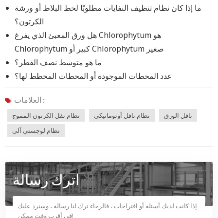
ما إذا كان نظام تنظيف النفايات مطلوبًا لخط البلاط أو ورشة
الكرتون؟
هل ورق المعبئ الذي يفرغ Chlorophytum هو
Chlorophytum كبير أو Chlorophytum صغير
ما هو متوسط ​​نصف القطر؟
عدد المحطات الموجودة أو المحطات المخطط لها؟
العلامات :
ناقل الورق
نظام ناقل أوتوماتيكي
نظام نقل الكرتون المموج
نظام لوجستي آلي
اترك رسالة
إذا كانت لديك أسئلة أو اقتراحات ، فالرجاء ترك لنا رسالة ، وسنرد عليك
في أقرب وقت ممكن!