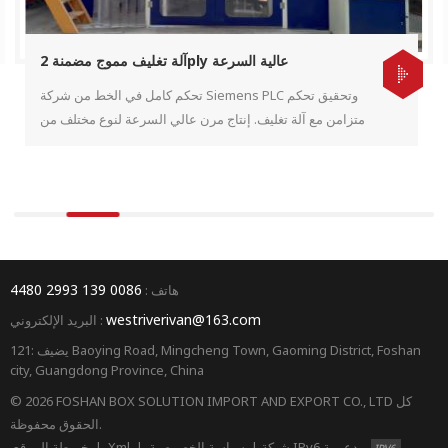
آلة تغليف مموج مضمنة 2ply عالية السرعة
تحكم كامل في الخط من شركة Siemens PLC وتحقيق تحكم
متزامن مع آلة تغليف. إنتاج مرن عالي السرعة لنوع مختلف من
أشكال الفلوت.
0086 139 2993 4480
هاتف :
westriverivan@163.com
البريد الإلكتروني :
يضيف :121 Baoying Road, Mingcheng Town, Gaoming District, Foshan
city, Guangdong Province, China
© 2026 FOSHAN BOX SOLUTION IMPORT AND EXPORT CO., LTD كل
الحقوق محفوظة.
شبكة IPv6 مدعومة
|
سياسة الخصوصية
|
Xml
|
خريطة الموقع