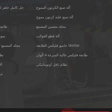
آلة صنع الكرتون المموج
حل كامل جاهز لل
آلة صنع علبة كرتون مموج
آ
مجلد مضمن المصمغ
طابعة
آلة قطع القوالب
يموت
قوانغتشو Keshenglong كرتون آلة التعبئة والتغليف المحدودة.
جامبو فليكس الطابعة Slotter
مجلد المصمغ /
رقم 77 u District Guangzhou Guangdong 511495 China
طابعة فليكس عالية السرعة 4 ألوان
نظا
سكايب: +86 13928828361
نظام ناقل أوتوماتيكي
آل
حل
إلكتروني:
ال WhatsApp: +86 13928828361
kl@kes