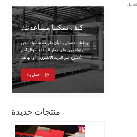
ريك الحامل
حرك
ستقل
كيف يمكننا مساعدتك
لإعطاء
يمكن
أسرع
يمكنك الاتصال بنا بأي طريقة تناسبك. نحن
صاق.
متواجدون على مدار الساعة طوال أيام
 وحدة
الأسبوع عبر البريد الإلكتروني أو الهاتف.
 عمل
أس
اتصل بنا
الزيت.
رقيع
قة
عداد
ة اللمس. تعمل
منتجات جديدة
لرقم
يمكن
ديس بحرية. معلومات تقنية سرعة اللصق القصوى 200 متر /
دقيقة أقصى حجم للورقة 5300 × 2500 حجم الورقة الأدنى (صمغ ) 900 × 550