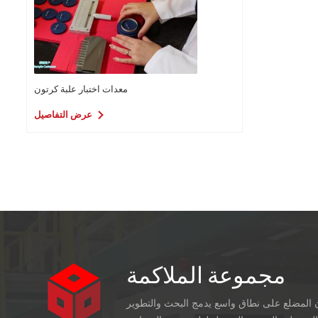
(مم) (التطريز) 900 × 550 (مم) وضع الطي أعلى قابلة للطي الورقة المتاحة 3
بقات ، 7 طبقات A / B / C / E لاصق PVA سرعة رأس خياطة 1200
 سلك
العرض: 1.95 ملم (+/- 0.05 ملم) ، السماكة: 0.75 ملم (+/- 0.03 ملم)
مسافة خياطة 30mm ≤ مسافة الغرزة ≤ 100mm انحدار الغرزة 45º إجمالي
معدات اختبار علبة كرتون
ى 380 فولت ، 50 هرتز ، 3 مراحل نظام
عرض التفاصيل
مبيوتر / العلامة
لطابعة
 إعداد الجهاز ضبط
القيادة مصنوعة
من سبائك الصلب 20CrMnTi ، مروي ومطحون. ستة مستويات من الدقة （
يلاً ،
صلابة HRC60-63. يصعب ارتداؤها في غضون عقد من الزمن ، والتي يمكن أن
مجموعة الملاكمة
ن المضلع على نطاق واسع يدمج البحث والتطوير