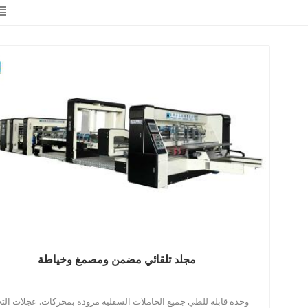
مجلد تلقائي مضمن ومصمغ وخياطة
وحدة قابلة للطي جميع الحاملات السفلية مزودة بمحركات. عجلات التج