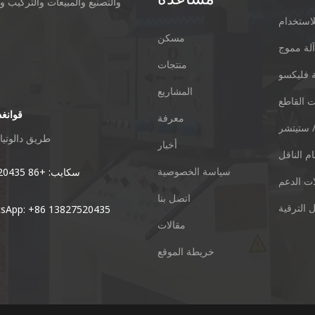
والتصنيع والمبيعات والتركيب و
استخدام
مسكن
لة مموج
منتجات
 فليكسو
المشاريع
 القاطع
قوانغد
معرفة
 ستيتشر
Xieshi Road Zhongcun Town Pany
طريق دالوتيان 01 ، منطقة دوانزو ، مدينة تشاوتشينغ ، مقاطعة قوانغ
أخبار
م الناقل
سياسة الخصوصية
هاتف: + 86-20-84771416
سكايب: +86 13827520435
ات الدعم
اتصل بنا
 الترقية
بريد إلكتروني:
ال App: +86 13827520435
مقالات
kl@keshenglong.com.cn
خريطة الموقع