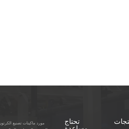
طبقات ، 5 ط
قطبة / كحد أقصى رأس خياطة نوع التأرجح نوع الخياطة // // // ، / / /
خياطة 
الطاقة ليتم إعلامك لاحقًا الجهد االكهرب
التحكم بالكمبيوتر رقم. جزء / نظام تخصيص ملاحظات 1 الك
التجارية شاشة تعمل باللمس مثبتة على وحدة التغذية اومرون اليكتريك ل
فليكسو 2 أنا المعلومات إدارة الطلبات من قبل العملاء 3
الجهاز التلقائي عن طريق الكمبيوتر يا rder احفظ وأذكر والعتاد 
نفس الدقة مع معدات القيادة في سيارة الصالون ، تعمل بطلاقة ، صاخبة قل
تحافظ على سجل طباعة دقيق لفترة طويلة.
تجات
تحتاج
مورد ماكينات تصنيع الكرتو
مساعدة