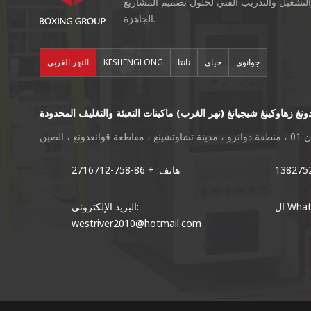
التشغيل والتدريب الفني لحلول تصميم المشاريع
الجاهزة.
جوانوي
جياي
نانتا
KESHENGLONG
النهر الغربي
ونغ زهاوكينغ شيجيانغ (نهر الغرب) ماكينات التعبئة والتغليف المحدودة
دونغ ، الصين
هاتف: + 86-758-2716712
Whats
البريد الإلكتروني:
westriver2010@hotmail.com