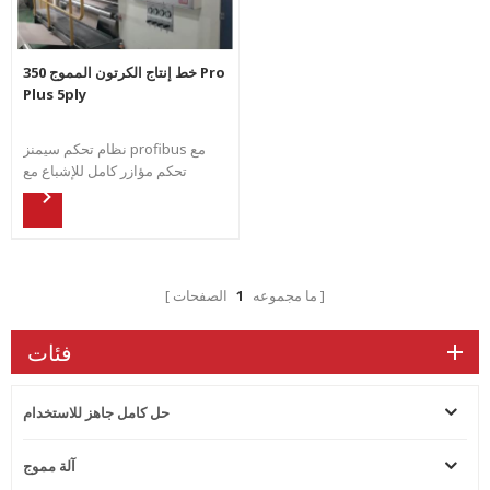
خط إنتاج الكرتون المموج 350 Pro
Plus 5ply
نظام تحكم سيمنز profibus مع
تحكم مؤازر كامل للإشباع مع
الاستجابة السريعة والمزامنة. خط
كامل مجهز بالوظيفة الأوتوماتيكية
الأكثر تقدمًا في مسألة الغراء
والتوتر والتسخين.
ما مجموعه
1
الصفحات
فئات
حل كامل جاهز للاستخدام
آلة مموج