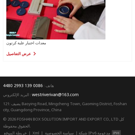
معدات اختبار علبة كرتون
عرض التفاصيل
0086 139 2993 4480
هاتف :
westriverivan@163.com
البريد الإلكتروني :
يضيف :121 Baoying Road, Mingcheng Town, Gaoming District, Foshan
city, Guangdong Province, China
© 2026 FOSHAN BOX SOLUTION IMPORT AND EXPORT CO., LTD كل
الحقوق محفوظة.
شبكة IPv6 مدعومة
|
سياسة الخصوصية
|
Xml
|
خريطة الموقع