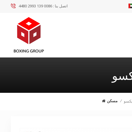
اتصل بنا :
0086 139 2993 4480
كسو
/
مسكن
يكسو