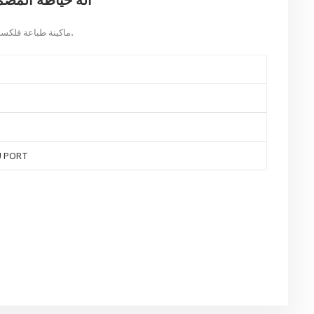
الورق المقوى لصنع علب البيتزا.
ماكينة طباعة فلكس
U PORT