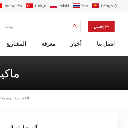
Português
Türkçe
Polski
ไทย
Tiếng Việt
إقتبس
اتصل بنا
أخبار
معرفة
المشاريع
معدات دعم خط الطباعة فليكسو
آلات التشطيب ومعدات دعم المختبرات
تجديد مصنع علب الكرتون المضلع
آلة تغليف علب الكرتون والكرتون PP
آلة خياطة أوتوماتيكية قابلة للطي المصمغ
مضمنة مع آلة خياطة الغراء الطابعة أضعاف
نظام لوجستي ناقل الكرتون الذكي
نظام نقل صندوق الكرتون شبه الأوتوماتيكي
ماكي
آلة خياطة المصمغ ال
آلة خياطة المصمغ