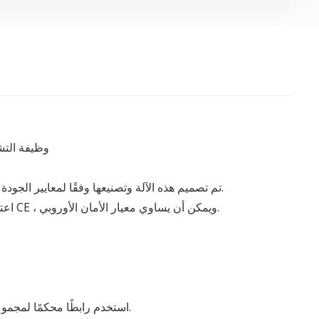
وظيفة التشغ
تم تصميم هذه الآلة وتصنيعها وفقًا لمعايير الجودة والسلامة العالية ، مع مزايا السرعة العالية والتحكم الآلي والتغيير السريع.
اعتماد مواد وأجزاء عالية الجودة. تتوافق جميع المكونات الإلكترونية مع معيار CE ، ويمكن أن يساوي معيار الأمان الأوروبي.
استخدم رابطًا محكمًا لمجموعات التوسيع لتقليل تآكل العمود ، والحفاظ على دقة الماكينة لفترة أطول.