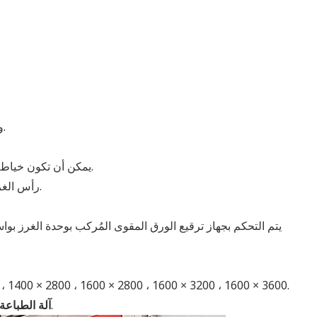
وضع التأرجح لرأس خياطة. السرعة سريعة ودقة مؤهلة وعمر عمل أطول.
يمكن أن تكون خياطة مفردة ، خياطة مزدوجة ، خياطة مزدوجة مفردة مزدوجة لتكون الإعداد.
رأس الغرز مزود بنظام تزييت أوتوماتيكي. يمكن ضبط وقت التشحيم وحجم الزيت.
يتم التحكم بجهاز ترقيع الورق المقوى المُركب بوحدة الغرز ب
، 1400 × 2800 ، 1600 × 2800 ، 1600 × 3200 ، 1600 × 3600.
أقصى سرعة للآلة: 120 ~ 300 قطعة / دقيقة.
آلة الطباعة